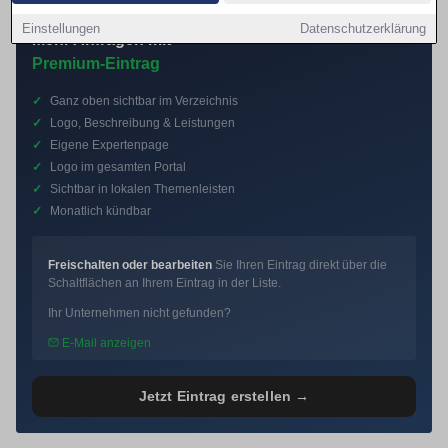
FÜR IHR UNTERNEHMEN
Einstellungen
Datenschutzerklärung
Mehr Anfragen mit
Premium-Eintrag
✓
Ganz oben sichtbar im Verzeichnis
✓
Logo, Beschreibung & Leistungen
✓
Eigene Expertenpage
✓
Logo im gesamten Portal
✓
Sichtbar in lokalen Themenleisten
✓
Monatlich kündbar
Freischalten oder bearbeiten
Sie Ihren Eintrag direkt über die
Schaltflächen an Ihrem Eintrag in der Liste.
Ihr Unternehmen nicht gefunden?
E-Mail anzeigen
Jetzt Eintrag erstellen →