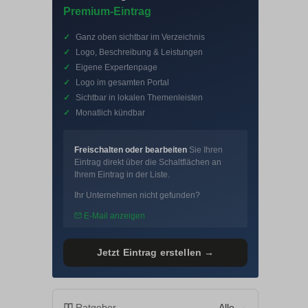
Premium-Eintrag
✓
Ganz oben sichtbar im Verzeichnis
✓
Logo, Beschreibung & Leistungen
✓
Eigene Expertenpage
✓
Logo im gesamten Portal
✓
Sichtbar in lokalen Themenleisten
✓
Monatlich kündbar
Freischalten oder bearbeiten
Sie Ihren
Eintrag direkt über die Schaltflächen an
Ihrem Eintrag in der Liste.
Ihr Unternehmen nicht gefunden?
E-Mail anzeigen
Jetzt Eintrag erstellen →
Ratgeber
Alle →