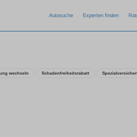
Rat
Autosuche
Experten finden
rung wechseln
Schadenfreiheitsrabatt
Spezialversiche