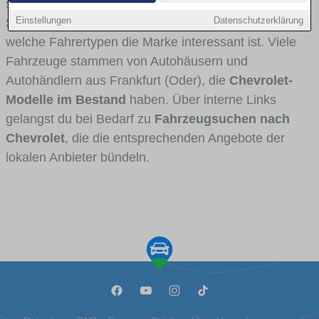
stark vertreten ist, welche Modellreihen häufig im
Einstellungen
Datenschutzerklärung
Stadt- und Umlandverkehr zu sehen sind und für
welche Fahrertypen die Marke interessant ist. Viele
Fahrzeuge stammen von Autohäusern und
Autohändlern aus Frankfurt (Oder), die
Chevrolet-
Modelle im Bestand
haben. Über interne Links
gelangst du bei Bedarf zu
Fahrzeugsuchen nach
Chevrolet
, die die entsprechenden Angebote der
lokalen Anbieter bündeln.