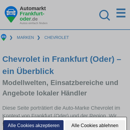
Automarkt
☰
Frankfurt-
oder
.de
Autos einfach finden
❯
MARKEN
❯
CHEVROLET
Chevrolet in Frankfurt (Oder) –
ein Überblick
Modellwelten, Einsatzbereiche und
Angebote lokaler Händler
Diese Seite porträtiert die Auto-Marke Chevrolet im
Kontext von Frankfurt (Oder) und der Region. Wir
skizzieren, in welchen Fahrzeugklassen Chevrolet
Alle Cookies akzeptieren
Alle Cookies ablehnen