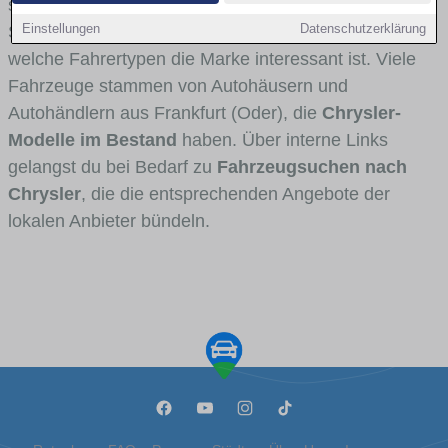
stark vertreten ist, welche Modellreihen häufig im
Einstellungen
Datenschutzerklärung
Stadt- und Umlandverkehr zu sehen sind und für
welche Fahrertypen die Marke interessant ist. Viele
Fahrzeuge stammen von Autohäusern und
Autohändlern aus Frankfurt (Oder), die
Chrysler-
Modelle im Bestand
haben. Über interne Links
gelangst du bei Bedarf zu
Fahrzeugsuchen nach
Chrysler
, die die entsprechenden Angebote der
lokalen Anbieter bündeln.