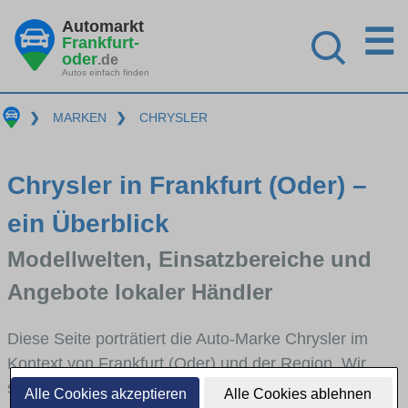
Automarkt
☰
Frankfurt-
oder
.de
Autos einfach finden
❯
MARKEN
❯
CHRYSLER
Chrysler in Frankfurt (Oder) –
ein Überblick
Modellwelten, Einsatzbereiche und
Angebote lokaler Händler
Diese Seite porträtiert die Auto-Marke Chrysler im
Kontext von Frankfurt (Oder) und der Region. Wir
skizzieren, in welchen Fahrzeugklassen Chrysler
Alle Cookies akzeptieren
Alle Cookies ablehnen