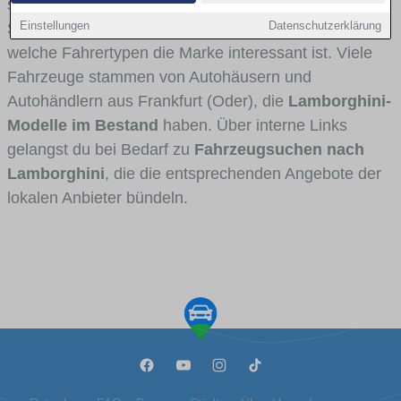
stark vertreten ist, welche Modellreihen häufig im
Einstellungen
Datenschutzerklärung
Stadt- und Umlandverkehr zu sehen sind und für
welche Fahrertypen die Marke interessant ist. Viele
Fahrzeuge stammen von Autohäusern und
Autohändlern aus Frankfurt (Oder), die
Lamborghini-
Modelle im Bestand
haben. Über interne Links
gelangst du bei Bedarf zu
Fahrzeugsuchen nach
Lamborghini
, die die entsprechenden Angebote der
lokalen Anbieter bündeln.