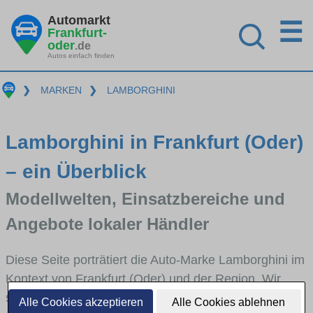
Automarkt
☰
Frankfurt-
oder
.de
Autos einfach finden
❯
MARKEN
❯
LAMBORGHINI
Lamborghini in Frankfurt (Oder)
– ein Überblick
Modellwelten, Einsatzbereiche und
Angebote lokaler Händler
Diese Seite porträtiert die Auto-Marke Lamborghini im
Kontext von Frankfurt (Oder) und der Region. Wir
skizzieren, in welchen Fahrzeugklassen Lamborghini
Alle Cookies akzeptieren
Alle Cookies ablehnen