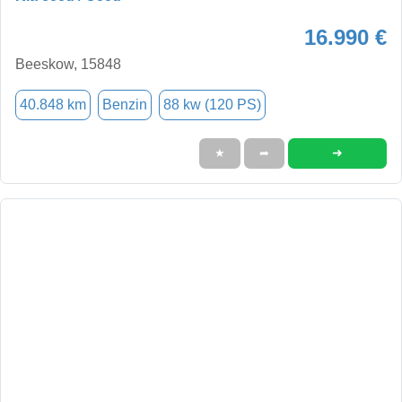
16.990 €
Beeskow, 15848
40.848 km
Benzin
88 kw (120 PS)
➜
★
➦