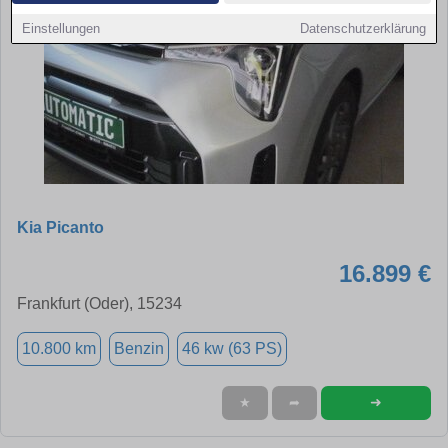
Einstellungen
Datenschutzerklärung
Kia Picanto
16.899 €
Frankfurt (Oder), 15234
10.800 km
Benzin
46 kw (63 PS)
➜
★
➦