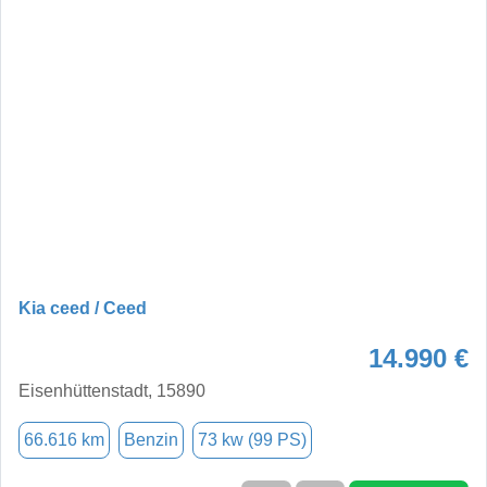
Kia ceed / Ceed
14.990 €
Eisenhüttenstadt, 15890
66.616 km
Benzin
73 kw (99 PS)