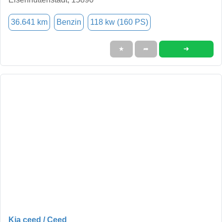
36.641 km
Benzin
118 kw (160 PS)
➜
★
➦
Kia ceed / Ceed