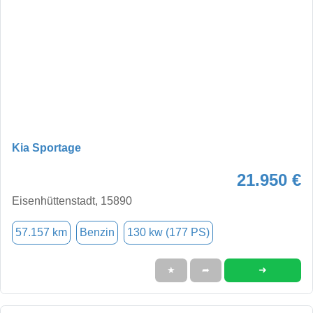
Kia Sportage
21.950 €
Eisenhüttenstadt, 15890
57.157 km
Benzin
130 kw (177 PS)
➜
★
➦