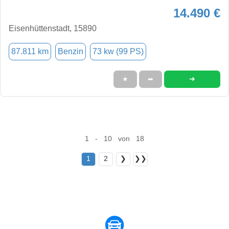
14.490 €
Eisenhüttenstadt, 15890
87.811 km
Benzin
73 kw (99 PS)
➜
★
➦
1 - 10 von 18
1
2
❯
❯❯