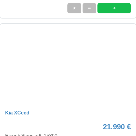
➜
★
➦
Kia XCeed
21.990 €
Eisenhüttenstadt, 15890