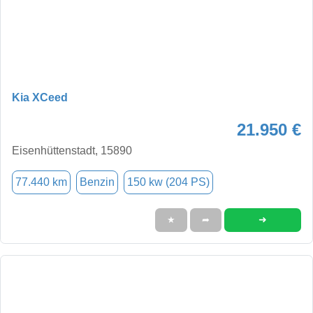
Kia XCeed
21.950 €
Eisenhüttenstadt, 15890
77.440 km
Benzin
150 kw (204 PS)
➜
★
➦