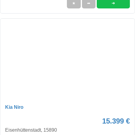
➜
★
➦
Kia Niro
15.399 €
Eisenhüttenstadt, 15890