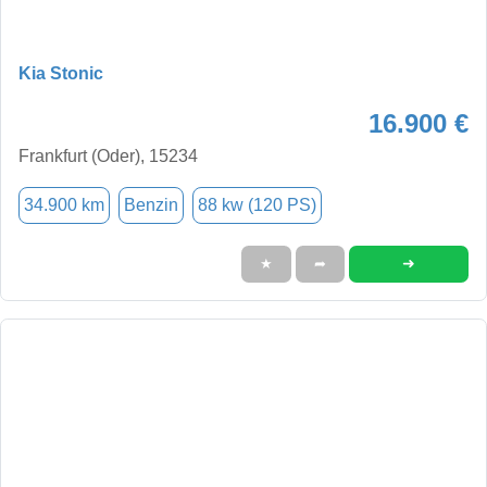
Kia Stonic
16.900 €
Frankfurt (Oder), 15234
34.900 km
Benzin
88 kw (120 PS)
➜
★
➦