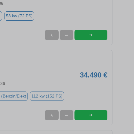
36
n
53 kw (72 PS)
➜
★
➦
34.490 €
236
 (Benzin/Elekt
112 kw (152 PS)
➜
★
➦