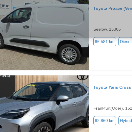
Toyota Proace (Ver
Seelow, 15306
66.581 km
Diesel
Toyota Yaris Cross
Frankfurt(Oder), 15
62.860 km
Hybrid