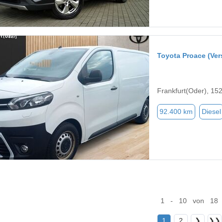
Toyota Proace (Ver
Frankfurt(Oder), 15
92.400 km
Diesel
1 - 10 von 18
1
2
❯
❯❯