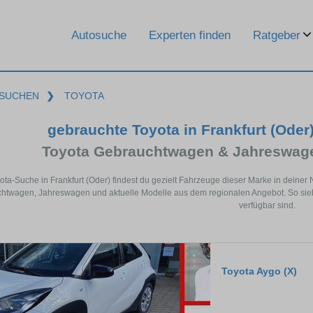
Ratgeber
Autosuche
Experten finden
SUCHEN
❯
TOYOTA
gebrauchte Toyota in Frankfurt (Ode
Toyota Gebrauchtwagen & Jahreswage
yota-Suche in Frankfurt (Oder) findest du gezielt Fahrzeuge dieser Marke in deine
htwagen, Jahreswagen und aktuelle Modelle aus dem regionalen Angebot. So siehst
verfügbar sind.
Toyota Aygo (X)