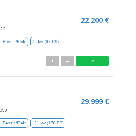
22.200 €
236
 (Benzin/Elekt
72 kw (98 PS)
➜
★
➦
29.999 €
5890
 (Benzin/Elekt
131 kw (178 PS)