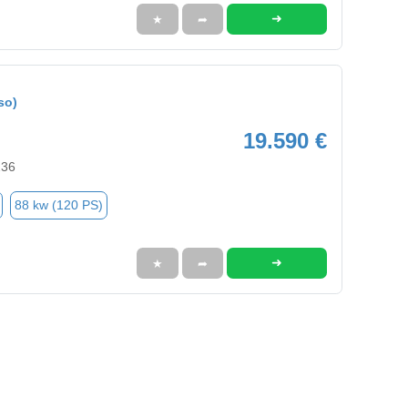
➜
★
➦
so)
19.590 €
236
88 kw (120 PS)
➜
★
➦