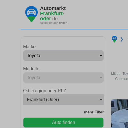
Automarkt
Frankfurt-
oder
.de
Autos einfach finden
❯
Marke
Modelle
Mit der To
Gebrauc
Ort, Region oder PLZ
mehr Filter
Auto finden