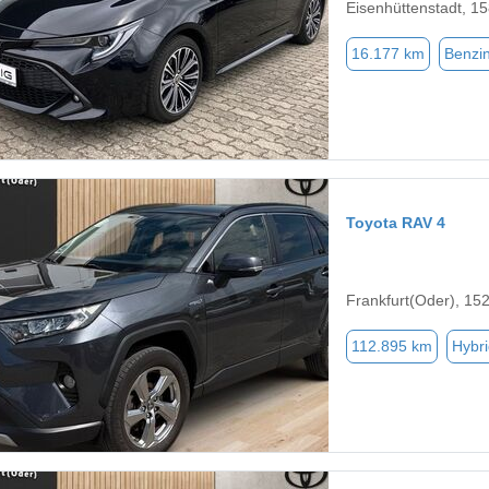
Eisenhüttenstadt, 1
16.177 km
Benzi
Toyota RAV 4
Frankfurt(Oder), 15
112.895 km
Hybri