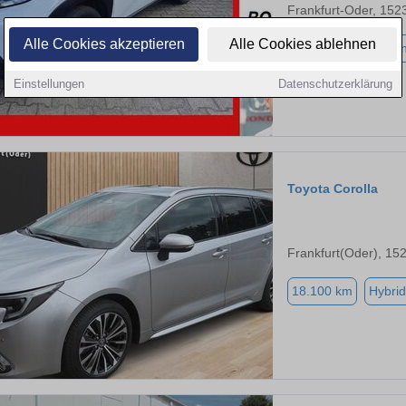
Frankfurt-Oder, 152
Alle Cookies akzeptieren
Alle Cookies ablehnen
24.700 km
Benzi
Einstellungen
Datenschutzerklärung
Toyota Corolla
Frankfurt(Oder), 15
18.100 km
Hybrid