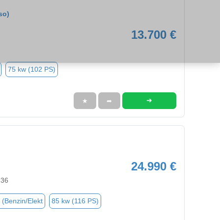
so)
13.700 €
75 kw (102 PS)
➜
★
➦
24.990 €
236
 (Benzin/Elekt
85 kw (116 PS)