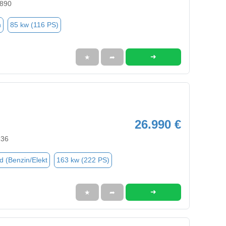
5890
n
85 kw (116 PS)
➜
★
➦
26.990 €
236
d (Benzin/Elekt
163 kw (222 PS)
➜
★
➦