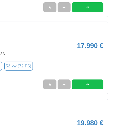
➜
★
➦
17.990 €
236
n
53 kw (72 PS)
➜
★
➦
19.980 €