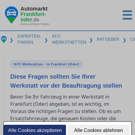
Automarkt
☰
Frankfurt-
oder
.de
Autos einfach finden
EXPERTEN-
KFZ-
RATGEBER
C
❯
❯
❯
❯
FINDEN
WERKSTAETTEN
KFZ-Werkstätten · in Frankfurt (Oder)
Diese Fragen sollten Sie Ihrer
Werkstatt vor der Beauftragung stellen
Bevor Sie Ihr Fahrzeug in einer Werkstatt in
Frankfurt (Oder) abgeben, ist es wichtig, im
Voraus die richtigen Fragen zu stellen. Ob es um
Ersatzfahrzeuge, die genauen Kosten oder die
Garantieleistungen geht – klären Sie diese
Alle Cookies akzeptieren
Alle Cookies ablehnen
Punkte, um unangenehme Überraschungen zu