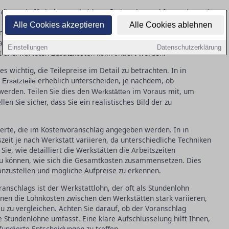
 die Basis für jede Entscheidungsfindung in Frankfurt (Oder) sein,
ie darauf, dass der Voranschlag alle relevanten Details
Alle Cookies akzeptieren
Alle Cookies ablehnen
ötigten Ersatzteilen und deren Kosten. Zusätzlich müssen
nd klar nachvollziehbar zu machen. Dies hilft, Transparenz zu
Einstellungen
Datenschutzerklärung
it unerwarteten Zusatzkosten konfrontiert werden.
s wichtig, die Teilepreise im Detail zu betrachten. In in
r
erheblich unterscheiden, je nachdem, ob
Ersatzteile
werden. Teilen Sie dies den
im Voraus mit, um
Werkstätten
len Sie sicher, dass Sie ein realistisches Bild der zu
werte, die im Kostenvoranschlag angegeben werden. In in
szeit je nach Werkstatt variieren, da unterschiedliche Techniken
e, wie detailliert die Werkstätten die Arbeitszeiten
zu können, wie sich die Gesamtkosten zusammensetzen. Dies
 anzustellen und mögliche Aufpreise zu erkennen.
anschlags ist der Werkstattlohn, der oft als Stundenlohn
nnen die Lohnkosten zwischen den Werkstätten stark variieren,
u zu vergleichen. Achten Sie darauf, ob der Voranschlag
e Stundenlöhne umfasst. Eine klare Aufschlüsselung hilft Ihnen,
fundierte Entscheidungen zu treffen.