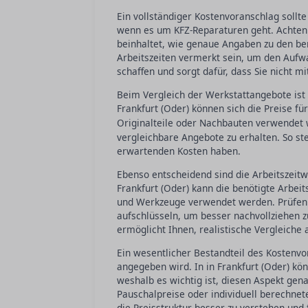
Ein vollständiger Kostenvoranschlag sollte
wenn es um KFZ-Reparaturen geht. Achten S
beinhaltet, wie genaue Angaben zu den ben
Arbeitszeiten vermerkt sein, um den Aufwa
schaffen und sorgt dafür, dass Sie nicht m
Beim Vergleich der Werkstattangebote ist e
Frankfurt (Oder) können sich die Preise fü
Originalteile oder Nachbauten verwendet 
vergleichbare Angebote zu erhalten. So stel
erwartenden Kosten haben.
Ebenso entscheidend sind die Arbeitszeit
Frankfurt (Oder) kann die benötigte Arbeit
und Werkzeuge verwendet werden. Prüfen Si
aufschlüsseln, um besser nachvollziehen 
ermöglicht Ihnen, realistische Vergleiche
Ein wesentlicher Bestandteil des Kostenvor
angegeben wird. In in Frankfurt (Oder) kö
weshalb es wichtig ist, diesen Aspekt gena
Pauschalpreise oder individuell berechnet
die Preisstruktur besser zu verstehen und 