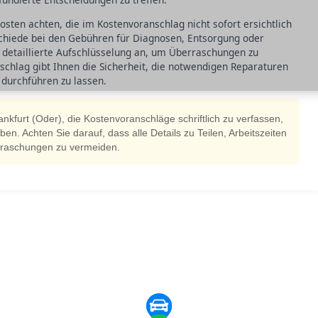
kosten achten, die im Kostenvoranschlag nicht sofort ersichtlich
rschiede bei den Gebühren für Diagnosen, Entsorgung oder
 detaillierte Aufschlüsselung an, um Überraschungen zu
chlag gibt Ihnen die Sicherheit, die notwendigen Reparaturen
 durchführen zu lassen.
ankfurt (Oder), die Kostenvoranschläge schriftlich zu verfassen,
en. Achten Sie darauf, dass alle Details zu Teilen, Arbeitszeiten
rraschungen zu vermeiden.