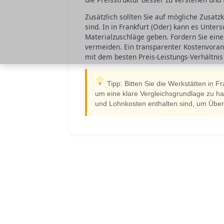
Zusätzlich sollten Sie auf mögliche Zusatz
sind. In in Frankfurt (Oder) kann es Unte
Materialzuschläge geben. Fordern Sie eine
vermeiden. Ein transparenter Kostenvorans
mit dem besten Preis-Leistungs-Verhältnis
Tipp: Bitten Sie die Werkstätten in Fr
um eine klare Vergleichsgrundlage zu hab
und Lohnkosten enthalten sind, um Übe