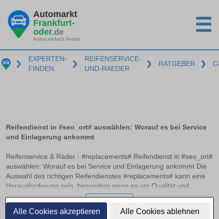
Automarkt
☰
Frankfurt-
oder
.de
Autos einfach finden
EXPERTEN-
REIFENSERVICE-
❯
❯
❯
RATGEBER
❯
C
FINDEN
UND-RAEDER
Reifendienst in #seo_ort# auswählen: Worauf es bei Service
und Einlagerung ankommt
Reifenservice & Räder · #replacements# Reifendienst in #seo_ort#
auswählen: Worauf es bei Service und Einlagerung ankommt Die
Auswahl des richtigen Reifendienstes #replacements# kann eine
Herausforderung sein, besonders wenn es um Qualität und
Zuverlässigkeit geht. Ein professioneller Service sollte nicht nur
weiterlesen
beim Auswuchten und Montieren der Reifen Expertise bieten,
Alle Cookies akzeptieren
Alle Cookies ablehnen
sondern auch optimale Bedingungen zur Einlagerung bereitstellen.